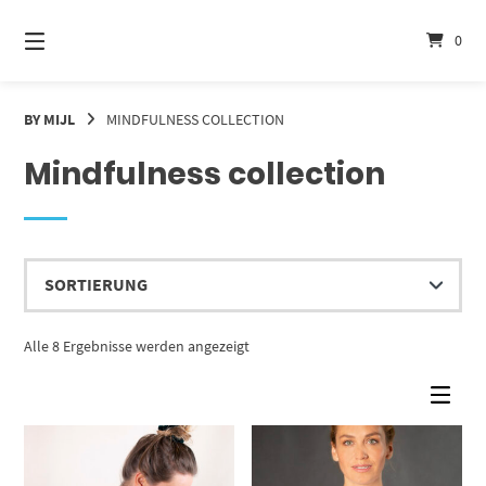
Springe
zum
0
Inhalt
BY MIJL
MINDFULNESS COLLECTION
Mindfulness collection
Alle 8 Ergebnisse werden angezeigt
Dieses Produkt weist mehrere Varianten auf. Die Optionen können auf der Produktseite gewählt werden