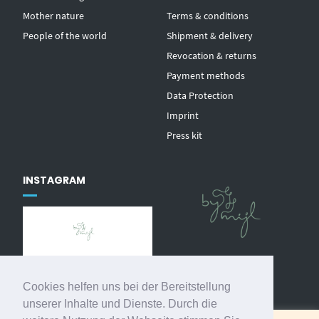
Mother nature
Terms & conditions
People of the world
Shipment & delivery
Revocation & returns
Payment methods
Data Protection
Imprint
Press kit
INSTAGRAM
@
by_mijl
Cookies helfen uns bei der Bereitstellung
Follow on Instagram
unserer Inhalte und Dienste. Durch die